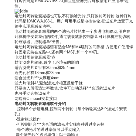
订购代码是10MCWA168-20,而且这些滤光片可根据用户应用单*定
制。
电动封闭转轮衰减器也可以不订购滤光片,只订购封闭转轮,这种订购
代码是10MCWA168-1。用户可用手或是电控转轮,把滤光片放置于光
路中实现衰减光功率。
电动封闭转轮衰减器的两个滤光片转轮由一个步进电机驱动,用户在
计算机中安装我们的软件,通过该衰减器控制器即可计算机控制该转
轮衰减器。控制器单*出售。
电动封闭转轮衰减器留有适合M6和M4螺钉的间隙槽,方便用户使用螺
钉固定安装在光路中,还有两个M6孔和一个M4孔。
电动封闭转轮衰减器*点
封闭滤光片转轮,减少了环境光的影响
适合滤光片直径有20mm和25.4mm
通光孔径有18mm和23mm
适合滤光片***大厚度4mm
滤光片倾斜4°,避免滤光片相互反射干扰
只要输入所需透过率数值,软件可自动选择***合适的滤光片
也可手动选择滤光片
两端有C-mount安装接口
电动封闭转轮衰减器软件介绍
-控制单个步进电机,控制两个转轮（每个转轮高达8个滤光片安装
孔）
-透射模式操作
-可控制组合***为合适的滤光片实现多种透过率选择
-每个滤光片的透过率值可以手动输入
-每个滤光片的透过率值可以手动输入