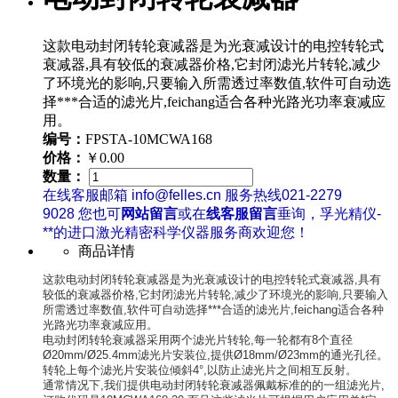
这款电动封闭转轮衰减器是为光衰减设计的电控转轮式
衰减器,具有较低的衰减器价格,它封闭滤光片转轮,减少
了环境光的影响,只要输入所需透过率数值,软件可自动选
择***合适的滤光片,feichang适合各种光路光功率衰减应
用。
编号：
FPSTA-10MCWA168
价格：
￥0.00
数量：
在线客服邮箱 info@felles.cn 服务热线021-2279
9028 您也可
网站留言
或在
线客服留言
垂询，孚光精仪-
**的进口激光精密科学仪器服务商欢迎您！
商品详情
这款电动封闭转轮衰减器是为光衰减设计的电控转轮式衰减器,具有
较低的衰减器价格,它封闭滤光片转轮,减少了环境光的影响,只要输入
所需透过率数值,软件可自动选择***合适的滤光片,feichang适合各种
光路光功率衰减应用。
电动封闭转轮衰减器采用两个滤光片转轮,每一轮都有8个直径
Ø20mm/Ø25.4mm滤光片安装位,提供Ø18mm/Ø23mm的通光孔径。
转轮上每个滤光片安装位倾斜4°,以防止滤光片之间相互反射。
通常情况下,我们提供电动封闭转轮衰减器佩戴标准的的一组滤光片,