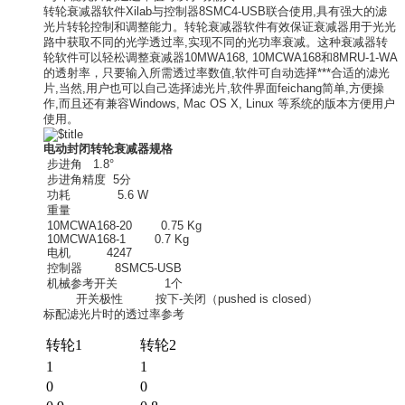
转轮衰减器软件Xilab与控制器8SMC4-USB联合使用,具有强大的滤
光片转轮控制和调整能力。转轮衰减器软件有效保证衰减器用于光光
路中获取不同的光学透过率,实现不同的光功率衰减。这种衰减器转
轮软件可以轻松调整衰减器10MWA168, 10MCWA168和8MRU-1-WA
的透射率，只要输入所需透过率数值,软件可自动选择***合适的滤光
片,当然,用户也可以自己选择滤光片,软件界面feichang简单,方便操
作,而且还有兼容Windows, Mac OS X, Linux 等系统的版本方便用户
使用。
电动封闭转轮衰减器规格
步进角 1.8°
步进角精度 5分
功耗 5.6 W
重量
10MCWA168-20 0.75 Kg
10MCWA168-1 0.7 Kg
电机 4247
控制器 8SMC5-USB
机械参考开关 1个
开关极性 按下-关闭（pushed is closed）
标配滤光片时的透过率参考
转轮1
转轮2
1
1
0
0