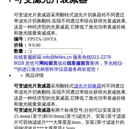
可变滤光片衰减器采用翻转式滤光片切换器对不同透过
率滤光片切换翻转,实现不同透过率组合获得光衰减效果,
这是一种经济型的光衰减器,它降低了激光功率衰减价格
和激光能量衰减成本。
编号：
FPSTA-10VFA
价格：
￥0.00
数量：
在线客服邮箱 info@felles.cn 服务热线021-2279
9028 您也可
网站留言
或在
线客服留言
垂询，孚光精仪-
**的进口激光精密科学仪器服务商欢迎您！
商品详情
可变滤光片衰减器
采用翻转式
滤光片切换器
对不同透过
率滤光片切换翻转,实现不同透过率组合获得光衰减效果,
这是一种经济型的光衰减器,它降低了激光功率衰减价格
和激光能量衰减成本。
可变滤光片衰减器
有两个标准型号,分别可以安装直径
25.4mm(1英寸)和50.8mm(2英寸)滤光片。安装1英寸滤波
片可容纳滤波片***大厚度是4mm，安装2英寸滤波片的
容纳滤波片***大厚度是4.5mm。