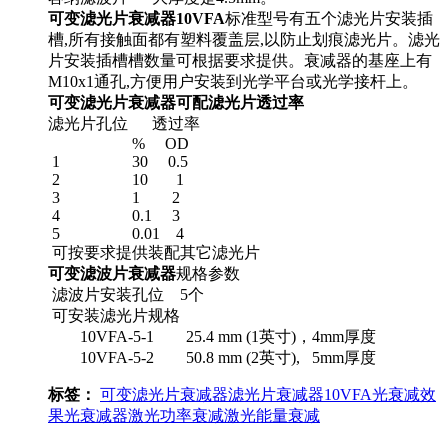
可变滤光片衰减器10VFA
标准型号有五个滤光片安装插
槽,所有接触面都有塑料覆盖层,以防止划痕滤光片。滤光
片安装插槽槽数量可根据要求提供。衰减器的基座上有
M10x1通孔,方便用户安装到光学平台或光学接杆上。
可变滤光片衰减器可配滤光片透过率
滤光片孔位 透过率
% OD
1 30 0.5
2 10 1
3 1 2
4 0.1 3
5 0.01 4
可按要求提供装配其它滤光片
可变滤波片衰减器
规格参数
滤波片安装孔位 5个
可安装滤光片规格
10VFA-5-1 25.4 mm (1英寸)，4mm厚度
10VFA-5-2 50.8 mm (2英寸), 5mm厚度
标签：
可变滤光片衰减器
滤光片衰减器
10VFA
光衰减效
果
光衰减器
激光功率衰减
激光能量衰减