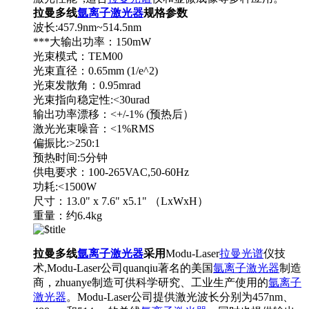
拉曼多线
氩离子激光器
规格参数
波长:457.9nm~514.5nm
***大输出功率：150mW
光束模式：TEM00
光束直径：0.65mm (1/e^2)
光束发散角：0.95mrad
光束指向稳定性:<30urad
输出功率漂移：<+/-1% (预热后）
激光光束噪音：<1%RMS
偏振比:>250:1
预热时间:5分钟
供电要求：100-265VAC,50-60Hz
功耗:<1500W
尺寸：13.0" x 7.6" x5.1" （LxWxH）
重量：约6.4kg
拉曼多线
氩离子激光器
采用
Modu-Laser
拉曼光谱
仪技
术,Modu-Laser公司quanqiu著名的美国
氩离子激光器
制造
商，zhuanye制造可供科学研究、工业生产使用的
氩离子
激光器
。Modu-Laser公司提供激光波长分别为457nm、