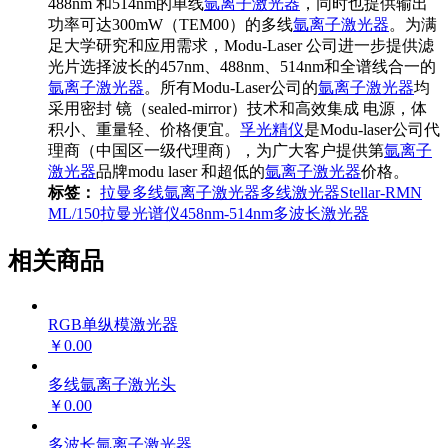
488nm 和514nm的单线
氩离子激光器
，同时也提供输出
功率可达300mW（TEM00）的多线
氩离子激光器
。为满
足大学研究和应用需求，Modu-Laser 公司进一步提供滤
光片选择波长的457nm、488nm、514nm和全谱线合一的
氩离子激光器
。所有Modu-Laser公司的
氩离子激光器
均
采用密封 镜（sealed-mirror）技术和高效集成 电源，体
积小、重量轻、价格便宜。
孚光精仪
是Modu-laser公司代
理商（中国区一级代理商），为广大客户提供第
氩离子
激光器
品牌modu laser 和超低的
氩离子激光器
价格。
标签：
拉曼多线氩离子激光器
多线激光器
Stellar-RMN
ML/150
拉曼光谱仪
458nm-514nm
多波长激光器
相关商品
RGB单纵模激光器
￥0.00
多线氩离子激光头
￥0.00
多波长氩离子激光器