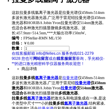
这款拉曼多线氩离子激光器是拉曼光谱仪458nm-514nm
多波长激光器激光器,广泛用于雷尼绍拉曼光谱仪458nm
激光器和HORIBA Jobin Yvon拉曼光谱仪514nm激光器,
也适合各种激光扫描显微镜多线激光器。波
长:457.9nm~514.5nm,***大输出功率150mW。
编号：
FPStellar-RMN ML/150
价格：
￥0.00
数量：
在线客服邮箱 info@felles.cn 服务热线021-2279
9028 您也可
网站留言
或在
线客服留言
垂询，孚光精仪-
**的进口激光精密科学仪器服务商欢迎您！
商品详情
这款
拉曼多线
氩离子激光器
是
拉曼光谱
仪458nm-514nm
多波长激光器激光器,广泛用于雷尼绍
拉曼光谱
仪458nm
激光器
和HORIBA Jobin Yvon
拉曼光谱
仪514nm激光器,
也适合
各种激光扫描显微镜
多线激光器
。
拉曼多线
氩离子激光器
把激光头和电源集成在一体,是这
个类型中尺寸***小的
拉曼多线
氩离子激光器
,结构紧凑,
激光性能*,适合
拉曼光谱
仪和显微成像等多种应用。