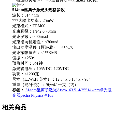
514nm氩离子激光头
规格参数
波长：514.4nm
***大输出功率：25mW
光束模式：TEM00
光束直径：1/e^2 0.70mm
光束发散：0.90mrad
光束指向稳定性：<30urad
输出功率漂移（预热后）：<+/-1%
光束振幅噪声：<1%RMS
偏振：>250:1
预热时间：5分钟
激光管电压：105VDC–120VDC
功耗：<1200瓦
尺寸（LxWxH-英寸）：12.8" x 5.18" x 7.93"
重量（磅/千克）：9磅/4.1千克（约）
标签：
514nm氩离子激光
Aries-163 514/25
514.4nm绿光激
光器
pectra Physics™163
相关商品