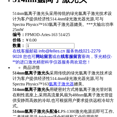
514nm氩离子激光头采用传统的绿光氩离子激光技术设
计为客户提供经济性514.4nm绿光激光器光源,可与
Spectra Physics™163氩离子激光器媲美。***大输出功率
25mW
编号：
FPMOD-Aries-163 514/25
价格：
￥0.00
数量：
在线客服邮箱 info@felles.cn 服务热线021-2279
9028 您也可
网站留言
或在
线客服留言
垂询，孚光精仪-
**的进口激光精密科学仪器服务商欢迎您！
商品详情
514nm氩离子激光头
采用传统的绿光氩离子激光技术设
计为客户提供经济性514.4nm绿光激光器光源,可与
Spectra Physics™163
氩离子激光器
媲美。
514nm氩离子激光头
用硬密封方式将氩离子激光管封装
在刚性底座上,采用高流量风扇为488nm氩离子激光管提
供安静而高效的冷却,也可根据用户要求提供远程冷却方
式。
514nm氩离子激光头
配备L
PS-1300激光电源后即可工作,
二者连线灵活,feichang适合科研和工业应用安装。