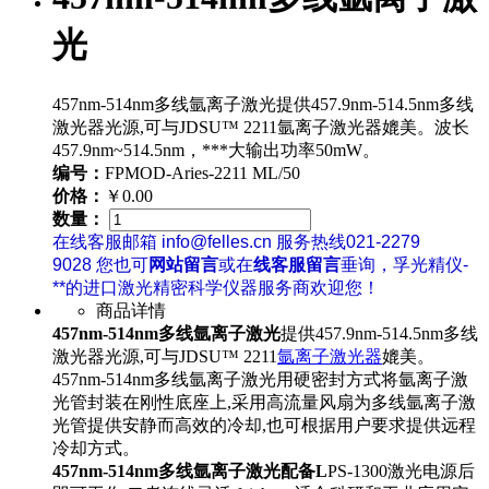
光
457nm-514nm多线氩离子激光提供457.9nm-514.5nm多线
激光器光源,可与JDSU™ 2211氩离子激光器媲美。波长
457.9nm~514.5nm，***大输出功率50mW。
编号：
FPMOD-Aries-2211 ML/50
价格：
￥0.00
数量：
在线客服邮箱 info@felles.cn 服务热线021-2279
9028 您也可
网站留言
或在
线客服留言
垂询，孚光精仪-
**的进口激光精密科学仪器服务商欢迎您！
商品详情
457nm-514nm多线氩离子激光
提供457.9nm-514.5nm多线
激光器光源,可与JDSU™ 2211
氩离子激光器
媲美。
457nm-514nm多线氩离子激光用硬密封方式将氩离子激
光管封装在刚性底座上,采用高流量风扇为多线氩离子激
光管提供安静而高效的冷却,也可根据用户要求提供远程
冷却方式。
457nm-514nm多线氩离子激光配备L
PS-1300激光电源后