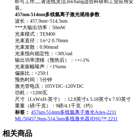
即可工作,二者连线灵活,feichang适合科研和工业应用安
装。
457nm-514nm多线氩离子激光规格参数
波长：457.9nm~514.5nm
***大输出功率：50mW
光束模式：TEM00
光束直径：1/e^2 0.70mm
光束发散：0.90mrad
光束指向稳定性：<30Urad
输出功率漂移（预热后）：<+/-1%
光束振幅噪声：<1%rms
偏振比：>250:1
预热时间：5分钟
激光管电压：105VDC–120VDC
功耗：<1200瓦
尺寸（LxWxH-英寸）：12.8英寸x 5.18英寸x 7.93英寸
重量（磅/千克）：9磅/4.1千克（约）
标签：
457nm-514nm
多线氩离子激光
Aries-2211
ML/50
457.9nm-514.5nm
多线激光器
JDSU™ 2211
相关商品