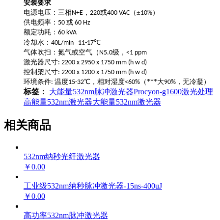
安装要求
电源电压：三相
，
或
（±
）
N+E
220
400 VAC
10%
供电频率：
或
50
60 Hz
额定功耗：
60 kVA
冷却水：
℃
40L/min 11-17
气体吹扫：氮气或空气（
级，
N5.0
<1 ppm
激光器尺寸
: 2200 x 2950 x 1750 mm (h w d)
控制架尺寸
: 2200 x 1200 x 1750 mm (h w d)
环境条件
温度
℃，相对湿度
（***大
，无冷凝）
:
15-32
<60%
90%
标签：
大能量532nm脉冲激光器
Procyon-g1600
激光处理
高能量532nm激光器
大能量532nm激光器
相关商品
532nm纳秒光纤激光器
￥0.00
工业级532nm纳秒脉冲激光器-15ns-400uJ
￥0.00
高功率532nm脉冲激光器