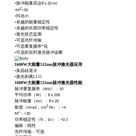
•脉冲能量高达
8 x 20
mJ
2
•
M
<30
•抖动小
•卓越的能量稳定性
•卓越的长期功率稳定性
•激光状态监测
•可选光纤传输
•可选重复频率*化
•可选的实时激光脉冲诊断
1600W大能量532nm脉冲激光器
应用
•多晶硅退火
•激光剥离LLO
1600W大能量532nm脉冲激光器
性能
脉冲重复频率（
）：
kHz
10
平均功率（
）：
W
8 x 200
脉冲能量（
）：
mJ
8 x 20
2
散度（
，
）：
mrad
1/e
FA
<4
：
M²
<30
功率稳定性（
，
σ）：
%
1
<0.1
偏振：线性
光纤传输：可选