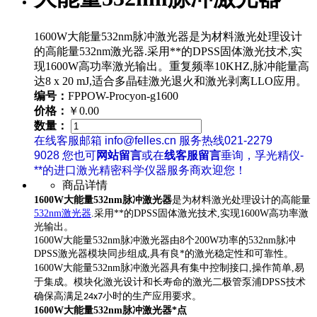
1600W大能量532nm脉冲激光器是为材料激光处理设计
的高能量532nm激光器.采用**的DPSS固体激光技术,实
现1600W高功率激光输出。重复频率10KHZ,脉冲能量高
达8 x 20 mJ,适合多晶硅激光退火和激光剥离LLO应用。
编号：
FPPOW-Procyon-g1600
价格：
￥0.00
数量：
在线客服邮箱 info@felles.cn 服务热线021-2279
9028 您也可
网站留言
或在
线客服留言
垂询，孚光精仪-
**的进口激光精密科学仪器服务商欢迎您！
商品详情
1600W大能量532nm脉冲激光器
是为材料激光处理设计的高能量
532nm激光器
.采用**的DPSS固体激光技术,实现1600W高功率激
光输出。
1600W大能量532nm脉冲激光器由8个200W功率的532nm脉冲
DPSS激光器模块同步组成,具有良*的激光
稳定性和可靠性。
1600W大能量532nm脉冲激光器具有
集中控制接口,操作简单,易
于集成。模块化激光设计和长寿命的激光二极管泵浦DPSS技术
确保高满足
24x7小时的生产应用要求。
1600W大能量532nm脉冲激光器
*点