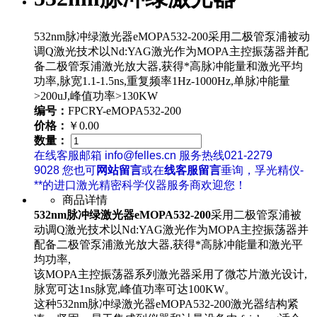
532nm脉冲绿激光器eMOPA532-200采用二极管泵浦被动
调Q激光技术以Nd:YAG激光作为MOPA主控振荡器并配
备二极管泵浦激光放大器,获得*高脉冲能量和激光平均
功率,脉宽1.1-1.5ns,重复频率1Hz-1000Hz,单脉冲能量
>200uJ,峰值功率>130KW
编号：
FPCRY-eMOPA532-200
价格：
￥0.00
数量：
在线客服邮箱 info@felles.cn 服务热线021-2279
9028 您也可
网站留言
或在
线客服留言
垂询，孚光精仪-
**的进口激光精密科学仪器服务商欢迎您！
商品详情
532nm脉冲绿激光器eMOPA532-200
采用二极管泵浦被
动调Q激光技术以Nd:YAG激光作为MOPA主控振荡器并
配备二极管泵浦激光放大器,获得*高脉冲能量和激光平
均功率,
该MOPA主控振荡器系列激光器采用了微芯片激光设计,
脉宽可达1ns脉宽,峰值功率可达100KW。
这种532nm脉冲绿激光器eMOPA532-200激光器结构紧