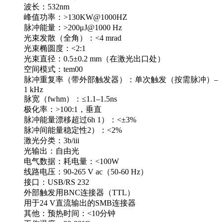
波长：532nm
峰值功率：>130KW@1000HZ
脉冲能量：>200μJ@1000 Hz
光束发散（全角）：<4 mrad
光束椭圆度：<2:1
光束直径：0.5±0.2 mm（在激光出口处）
空间模式：tem00
脉冲重复率（带外部触发器）：单次触发（按需脉冲）–
1 kHz
脉宽（fwhm）：≤1.1–1.5ns
极化率：>100:1，垂直
脉冲能量漂移超过6h 1）：<±3%
脉冲间能量稳定性2）：<2%
激光分类：3b/iii
光输出：自由光
电气数据：耗电量：<100W
线路电压：90-265 V ac（50-60 Hz）
接口：USB/RS 232
外部触发用BNC连接器（TTL）
用于24 V直流输出的SMB连接器
其他：预热时间：<10分钟