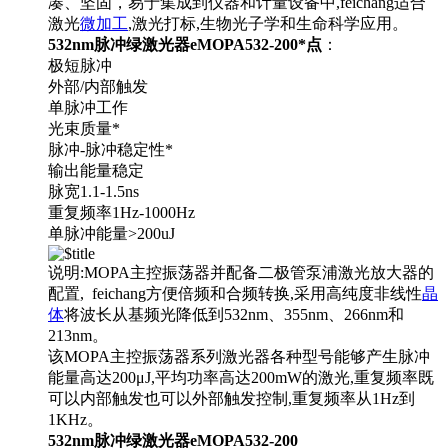
凑、坚固，易于集成到仪器和计量设备中,feichang适合
激光
微加工
,激光打标,生物光子学和生命科学应用。
532nm脉冲绿激光器eMOPA532-200*点
：
极短脉冲
外部/内部触发
单脉冲工作
光束质量*
脉冲-脉冲稳定性*
输出能量稳定
脉宽1.1-1.5ns
重复频率1Hz-1000Hz
单脉冲能量>200uJ
说明:MOPA主控振荡器并配备二极管泵浦激光放大器的
配置, feichang方便倍频和合频转换,采用高纯度非线性
晶
体
将波长从基频光降低到532nm、355nm、266nm和
213nm。
该MOPA主控振荡器系列激光器各种型号能够产生脉冲
能量高达200μJ,平均功率高达200mW的激光,重复频率既
可以内部触发也可以外部触发控制,重复频率从1Hz到
1KHz。
532nm脉冲绿激光器eMOPA532-200