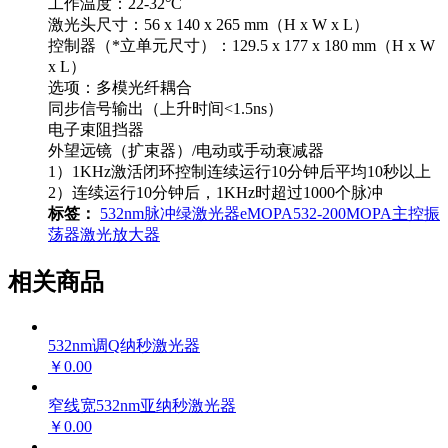
工作温度：22-32°C
激光头尺寸：56 x 140 x 265 mm（H x W x L）
控制器（*立单元尺寸）：129.5 x 177 x 180 mm（H x W
x L）
选项：多模光纤耦合
同步信号输出（上升时间<1.5ns）
电子束阻挡器
外望远镜（扩束器）/电动或手动衰减器
1）1KHz激活闭环控制连续运行10分钟后平均10秒以上
2）连续运行10分钟后，1KHz时超过1000个脉冲
标签：
532nm脉冲绿激光器
eMOPA532-200
MOPA主控振
荡器
激光放大器
相关商品
532nm调Q纳秒激光器
￥0.00
窄线宽532nm亚纳秒激光器
￥0.00