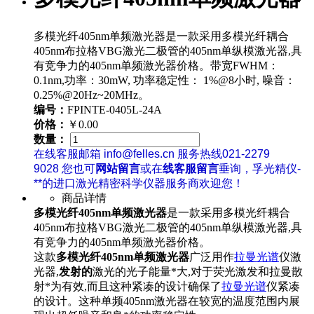
多模光纤405nm单频激光器是一款采用多模光纤耦合
405nm布拉格VBG激光二极管的405nm单纵模激光器,具
有竞争力的405nm单频激光器价格。带宽FWHM：
0.1nm,功率：30mW, 功率稳定性： 1%@8小时, 噪音：
0.25%@20Hz~20MHz。
编号：
FPINTE-0405L-24A
价格：
￥0.00
数量：
在线客服邮箱 info@felles.cn 服务热线021-2279
9028 您也可
网站留言
或在
线客服留言
垂询，孚光精仪-
**的进口激光精密科学仪器服务商欢迎您！
商品详情
多模光纤405nm单频激光器
是一款采用多模光纤耦合
405nm布拉格VBG激光二极管的405nm单纵模激光器,具
有竞争力的405nm单频激光器价格。
这款
多模光纤405nm单频激光器
广泛用作
拉曼光谱
仪激
光器,
发射的
激光的光子能量*大,对于荧光激发和拉曼散
射*为有效,而且这种紧凑的设计确保了
拉曼光谱
仪紧凑
的设计。这种单频405nm激光器在较宽的温度范围内展