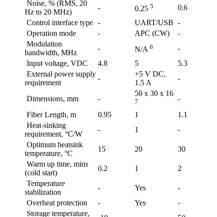
Noise, % (RMS, 20
5
-
0.6
0.25
Hz to 20 MHz)
Control interface type
-
UART/USB
-
Operation mode
-
APC (CW)
-
Modulation
6
-
-
N/A
bandwidth, MHz
Input voltage, VDC
4.8
5
5.3
External power supply
+5 V DC,
-
-
requirement
1.5 A
50 x 30 x 16
Dimensions, mm
-
-
7
Fiber Length, m
0.95
1
1.1
Heat-sinking
-
1
-
requirement, °C/W
Optimum heatsink
15
20
30
temperature, °C
Warm up time, mins
0.2
1
2
(cold start)
Temperature
-
Yes
-
stabilization
Overheat protection
-
Yes
-
Storage temperature,