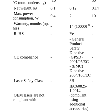
-10
-
50
°C (non-condensing)
Net weight, kg
0.1
0.12
0.14
Max. power
0.4
2
10
consumption, W
Warranty, months (op.
8
-
-
14 (10000)
hrs)
RoHS
-
Yes
-
- General
Product
Safety
Directive
CE compliance
-
(GPSD)
-
2001/95/EC
- (EMC)
Directive
2004/108/EC
Laser Safety Class
-
3B
-
IEC60825-
1:2014
OEM lasers are not
(compliant
-
-
compliant with
using
additional
accessories)