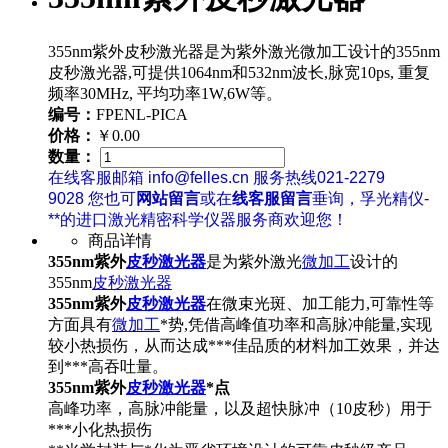
355nm紫外皮秒激光器是为紫外激光微加工设计的355nm
皮秒激光器,可提供1064nm和532nm波长,脉宽10ps, 重复
频率30MHz, 平均功率1W,6W等。
编号：
FPENL-PICA
价格：
￥0.00
数量：
在线客服邮箱 info@felles.cn 服务热线021-2279
9028 您也可
网站留言
或在
线客服留言
垂询，孚光精仪-
**的进口激光精密科学仪器服务商欢迎您！
商品详情
355nm紫外
皮秒激光器
是为紫外激光
微加工
设计的
355nm
皮秒激光器
355nm紫外
皮秒激光器
在微束光斑、加工能力,可靠性等
方面具有
微加工
*势,凭借高峰值功率和高脉冲能量,实现
较小热损伤，从而达成***佳品质的材料加工效果，并达
到***高吞吐量。
355nm紫外
皮秒激光器
*点
高峰功率，高脉冲能量，以及超快脉冲（10皮秒）用于
***小化热损伤