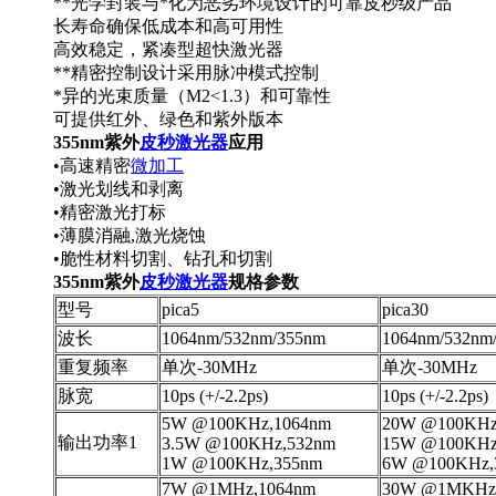
**光学封装与*化为恶劣环境设计的可靠皮秒级产品
长寿命确保低成本和高可用性
高效稳定，紧凑型超快激光器
**精密控制设计采用脉冲模式控制
*异的光束质量（M2<1.3）和可靠性
可提供红外、绿色和紫外版本
355nm紫外
皮秒激光器
应用
•高速精密
微加工
•激光划线和剥离
•精密激光打标
•薄膜消融,激光烧蚀
•脆性材料切割、钻孔和切割
355nm紫外
皮秒激光器
规格参数
型号
pica5
pica30
波长
1064nm/532nm/355nm
1064nm/532nm
重复频率
单次-30MHz
单次-30MHz
脉宽
10ps (+/-2.2ps)
10ps (+/-2.2ps)
5W @100KHz,1064nm
20W @100KHz
输出功率1
3.5W @100KHz,532nm
15W @100KHz
1W @100KHz,355nm
6W @100KHz,
7W @1MHz,1064nm
30W @1MKHz,