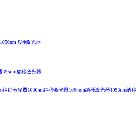
1050nm飞秒激光器
器
355nm皮秒激光器
2nm纳秒激光器
1030nm纳秒激光器
1064nm纳秒激光器
1053nm纳秒