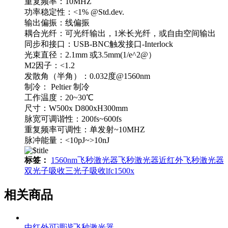
重复频率：10MHZ
功率稳定性：<1% @Std.dev.
输出偏振：线偏振
耦合光纤：可光纤输出，1米长光纤，或自由空间输出
同步和接口：USB-BNC触发接口-Interlock
光束直径：2.1mm 或3.5mm(1/e^2@）
M2因子：<1.2
发散角（半角）：0.032度@1560nm
制冷： Peltier 制冷
工作温度：20~30℃
尺寸：W500x D800xH300mm
脉宽可调谐性：200fs~600fs
重复频率可调性：单发射~10MHZ
脉冲能量：<10pJ~>10nJ
标签：
1560nm飞秒激光器
飞秒激光器
近红外飞秒激光器
双光子吸收
三光子吸收
lfc1500x
相关商品
中红外可调谐飞秒激光器