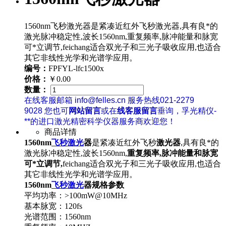
1560nm飞秒激光器是紧凑近红外飞秒激光器,具有良*的
激光脉冲稳定性,波长1560nm,重复频率,脉冲能量和脉宽
可*立调节,feichang适合双光子和三光子吸收应用,也适合
其它非线性光学和光谱学应用。
编号：
FPFYL-lfc1500x
价格：
￥0.00
数量：
在线客服邮箱 info@felles.cn 服务热线021-2279
9028 您也可
网站留言
或在
线客服留言
垂询，孚光精仪-
**的进口激光精密科学仪器服务商欢迎您！
商品详情
1560nm
飞秒激光
器
是紧凑近红外飞秒
激光器
,具有良*的
激光脉冲稳定性,波长1560nm,
重复频率,脉冲能量和脉宽
可*立调节,
feichang适合双光子和三光子吸收应用,也适合
其它非线性光学和光谱学应用。
1560nm
飞秒激光
器规格参数
平均功率：>100mW@10MHz
基本脉宽：120fs
光谱范围：1560nm