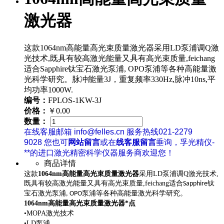
激光器
这款1064nm高能量高光束质量激光器采用LD泵浦调Q激
光技术,既具有较高激光能量又具有高光束质量,feichang
适合Sapphire钛宝石激光泵浦, OPO泵浦等各种高能量激
光科学研究。脉冲能量3J，重复频率330Hz,脉冲10ns,平
均功率1000W.
编号：
FPLOS-1KW-3J
价格：
￥0.00
数量：
在线客服邮箱 info@felles.cn 服务热线021-2279
9028 您也可
网站留言
或在
线客服留言
垂询，孚光精仪-
**的进口激光精密科学仪器服务商欢迎您！
商品详情
这款
1064nm高能量高光束质量激光器
采用LD泵浦调Q激光技术,
既具有较高激光能量又具有高光束质量,feichang适合
Sapphire钛
各种高能量激光科学研究。
宝石激光泵浦, OPO泵浦等
1064nm高能量高光束质量激光器
*点
•
MOPA
激光技术
•
LD
泵浦