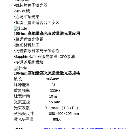
•微芯片种子激光器
•
镜
SBS PC
•近场平顶光束
•紧凑、坚固适合台面安装
1064nm高能量高光束质量激光器
应用
•超远程激光测距
•激光材料加工
•汤普森散射等离子体诊断
•
Sapphire钛宝石激光泵浦, OPO泵浦
•多通道系统模块
1064nm高能量高光束质量激光器
规格
波长
1064nm
脉冲能量
3J
重复频率
330Hz
脉宽时间
10 ns
光束直径
15 mm
光束发散
（
）
0.1 mrad
1.3 x DL
激光头尺寸
×
×
1050
400
205 mm
激光头重量
80kg