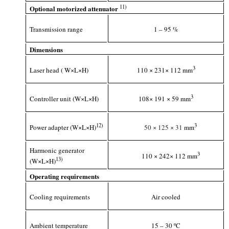
1
1
)
Optional motorized attenuator
Transmission range
1 – 95 %
Dimensions
3
Laser head ( W×L×H)
110 × 231× 112 mm
3
Controller unit (W×L×H)
108× 191 × 59 mm
1
2
)
3
Power adapter (W×L×H)
50
×
125
×
31
mm
Harmonic generator
3
110 × 242× 112 mm
1
3
)
(W×L×H)
Operating requirements
Cooling requirements
Air cooled
Ambient temperature
15 – 30 ºC