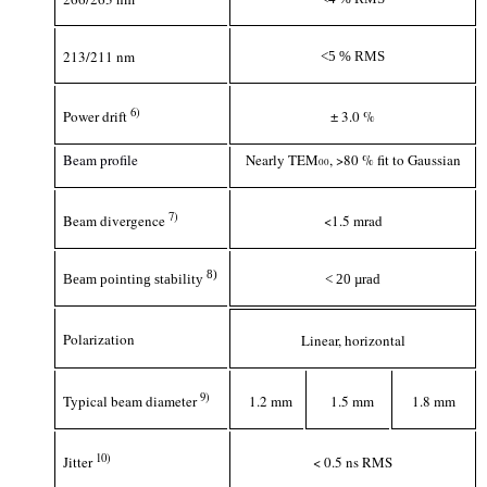
213/211 nm
<5 % RMS
6
)
Power drift
± 3.0 %
Beam profile
Nearly TEM
, >80 % fit to Gaussian
00
7
)
Beam divergence
<1.5 mrad
8)
< 20 µrad
Beam pointing stability
Polarization
Linear, horizontal
9
)
Typical beam diameter
1.2 mm
1.5 mm
1.8 mm
10
)
Jitter
< 0.5 ns RMS