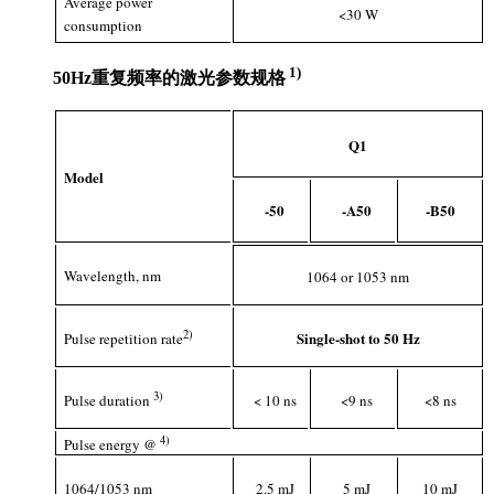
Average power
<30 W
consumption
1)
50Hz重复频率的激光参数规格
Q1
Model
-50
-A50
-B50
Wavelength, nm
1064 or 1053 nm
2
)
Single-shot to 50 Hz
Pulse repetition rate
3
)
Pulse duration
< 10 ns
<9 ns
<8 ns
4)
Pulse energy @
1064/1053 nm
2.5 mJ
5 mJ
10 mJ