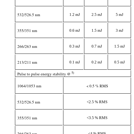
532/526.5 nm
1.2 mJ
2.5 mJ
5 mJ
355/351 nm
0.6 mJ
1.5 mJ
3 mJ
266/263 nm
0.3 mJ
0.7 mJ
1.5 mJ
213/211 nm
0.1 mJ
0.2 mJ
0.5 mJ
5)
Pulse to pulse energy stability @
1064/1053 nm
< 0.5 % RMS
532/526.5 nm
<2.5 % RMS
355/351 nm
<3.5 % RMS
266/263 nm
<4 % RMS