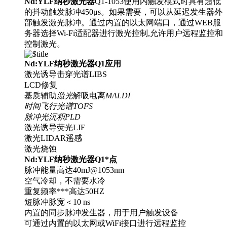
Nd:YLF纳秒激光器
Q1-1053使用内触发模式时具有超低
的抖动触发脉冲450μs。如果需要，可以从延迟发生器外
部触发激光脉冲。通过内置的以太网端口，通过WEB服
务器选择Wi-Fi适配器进行激光控制,允许用户远程监控和
控制激光。
Nd:YLF纳秒激光器Q1应用
激光诱导击穿光谱LIBS
LCD修复
基质辅助
激光
解吸电离
MALDI
时间飞行光谱TOFS
脉冲光沉积PLD
激光诱导荧光LIF
激光LIDAR遥感
激光烧蚀
Nd:YLF纳秒激光器Q1*点
脉冲能量高达40mJ@1053nm
空气冷却，不需要水冷
重复频率***高达50HZ
短脉冲脉宽＜10 ns
内置的同步脉冲发生器，用于用户触发设备
可通过内置的以太网或WiFi接口进行远程监控