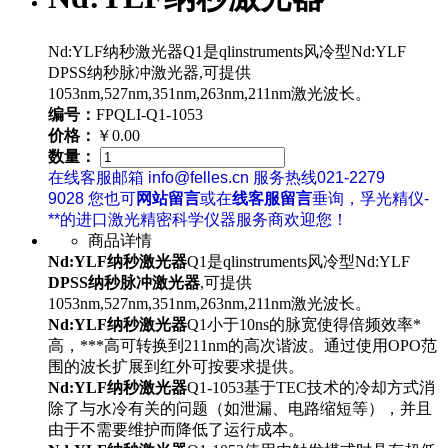
Nd:YLF纳秒激光器Q1是qlinstruments风冷型Nd:YLF
DPSS纳秒脉冲激光器,可提供
1053nm,527nm,351nm,263nm,211nm激光波长。
编号：
FPQLI-Q1-1053
价格：
￥0.00
数量：
在线客服邮箱 info@felles.cn 服务热线021-2279
9028 您也可
网站留言
或在
线客服留言
垂询，孚光精仪-
**的进口激光精密科学仪器服务商欢迎您！
商品详情
Nd:YLF纳秒激光器
Q1是qlinstruments风冷型Nd:YLF
DPSS纳秒脉冲激光器
,可提供
1053nm,527nm,351nm,263nm,211nm激光波长。
Nd:YLF纳秒激光器
Q1小于10ns的脉宽使得倍频效率*
高，***高可转换到211nm的高次谐波。通过使用OPO范
围的波长扩展到红外可按要求提供。
Nd:YLF纳秒激光器
Q1-1053基于TEC技术的冷却方式消
除了与水冷有关的问题（如泄漏、电路缩短等），并且
由于不需要维护而降低了运行成本。