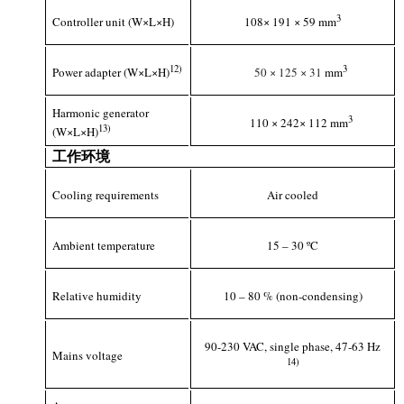
3
Controller unit (W×L×H)
108× 191 × 59 mm
1
2
)
3
Power adapter (W×L×H)
50
×
125
×
31
mm
Harmonic generator
3
110 × 242× 112 mm
1
3
)
(W×L×H)
工作环境
Cooling requirements
Air cooled
Ambient temperature
15 – 30 ºC
Relative humidity
10 – 80 % (non-condensing)
90-230 VAC, single phase, 47-63 Hz
Mains voltage
1
4
)