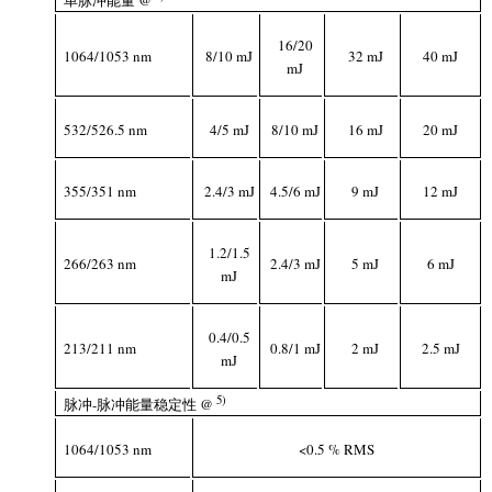
16/20
1064/1053 nm
8/10 mJ
32 mJ
4
0
mJ
mJ
532/526.5 nm
4/5 mJ
8/10 mJ
16 mJ
20 mJ
355/351 nm
2.4/3 mJ
4.5/6 mJ
9 mJ
12 mJ
1.2/1.5
266/263 nm
2.4/3 mJ
5 mJ
6 mJ
mJ
0.4/0.5
213/211 nm
0.8/1 mJ
2 mJ
2.5 mJ
mJ
5
)
脉冲-脉冲能量稳定性 @
1064/1053 nm
<0.5 % RMS