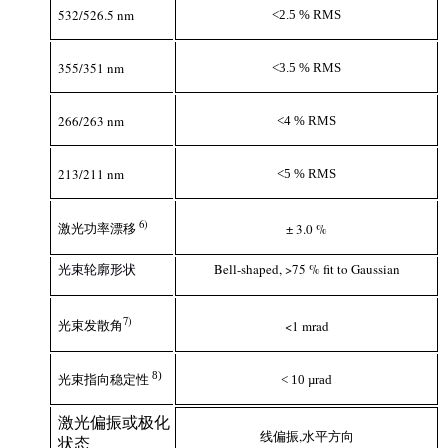
532/526.5 nm
<2.5 % RMS
355/351 nm
<3.5 % RMS
266/263 nm
<4 % RMS
213/211 nm
<5 % RMS
6
)
激光功率漂移
± 3.0 %
光束轮廓形状
Bell-shaped, >75 % fit to Gaussian
7
)
光束发散角
<1 mrad
8)
< 10 µrad
光束指向稳定性
激光偏振或极化
线偏振,水平方向
状态