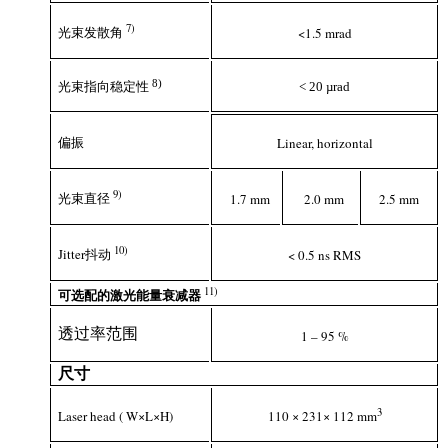
7
)
光束发散角
<1.5 mrad
8)
< 20 µrad
光束指向稳定性
偏振
Linear, horizontal
9
)
光束直径
1.7 mm
2.0 mm
2.5 mm
10
)
Jitter抖动
< 0.5 ns RMS
1
1
)
可选配的激光能量衰减器
透过率范围
1 – 95 %
尺寸
3
Laser head ( W×L×H)
110 × 231× 112 mm