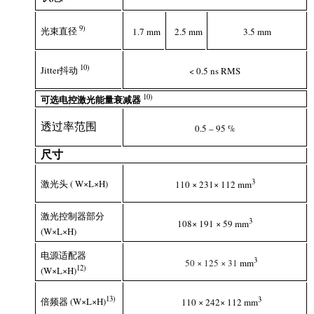
9
)
光束直径
1.7 mm
2.5 mm
3.5 mm
10
)
Jitter抖动
< 0.5 ns RMS
1
0
)
可选电控激光能量衰减器
透过率范围
0.5 – 95 %
尺寸
3
激光头 ( W×L×H)
110 × 231× 112 mm
激光控制器部分
3
108× 191 × 59 mm
(W×L×H)
电源适配器
3
50
×
125
×
31
mm
1
2
)
(W×L×H)
1
3
)
3
倍频器 (W×L×H)
110 × 242× 112 mm