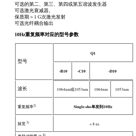
可选的第二、第三、第四或第五谐波发生器
可选激光衰减器。
保质期＞1 G次激光发射
可选光纤耦合输出
10Hz重复频率对应的型号参数
Q1
型号
-B10
-C10
-D10
波长
1064nm或1053nm
1064nm
1053nm
2
)
Single-sho单发到10Hz
重复频率
3
)
脉宽
< 8 ns
4)
单脉冲能量 @