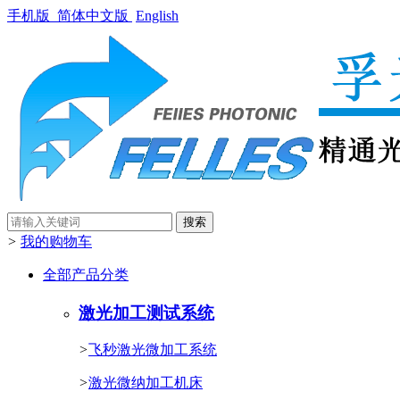
手机版
简体中文版
English
>
我的购物车
全部产品分类
激光加工测试系统
>
飞秒激光微加工系统
>
激光微纳加工机床