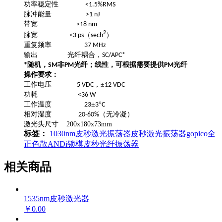
功率稳定性
<1.5%RMS
脉冲能量
>1 nJ
带宽
>18 nm
2
脉宽
（
）
<3 ps
sech
重复频率
37 MHz
输出
光纤耦合，
SC/APC*
随机，
非
光纤；线性，可根据需要提供
光纤
*
SM
PM
PM
操作要求：
工作电压
，±
5 VDC
12 VDC
功耗
<36 W
工作温度
±
°
23
3
C
相对湿度
（无冷凝）
20-60%
激光头尺寸 200x180x73mm
标签：
1030nm皮秒激光振荡器
皮秒激光振荡器
gopico
全
正色散
ANDi
锁模
皮秒光纤振荡器
相关商品
1535nm皮秒激光器
￥0.00