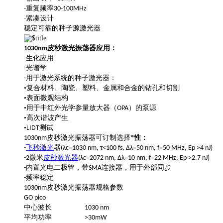
重复频率
-
30-100MHz
紧凑设计
-
稳定可靠的种子源激光器
应用：
1030nm皮秒激光振荡器
生化应用
-
光谱学
-
用于激光系统的种子激光器：
-
•复合材料、陶瓷、塑料、金属和合金的钻孔和切割
•表面微观结构
•用于中红外光学参量放大器（
）的泵源
OPA
•高次谐波产生
•
测试
LIDT
*性：
1030nm皮秒激光振荡器可订制选择
-
飞秒激光
器
(λc=1030 nm, τ<100 fs, Δλ=50 nm, f=50 MHz, Ep >4 nJ)
-2微米
皮秒激光器
(λc=2072 nm, Δλ=10 nm, f=22 MHz, Ep >2.7 nJ)
内置光电二极管，带
连接器，用于外部同步
-
SMA
频率稳定
-
1030nm皮秒激光振荡器规格参数
GO pico
中心波长
1030 nm
平均功率
>30mW