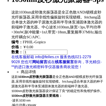
这款1030nm皮秒激光振荡器是全正色散ANDi锁模皮秒
光纤振荡器,采用非线性偏振旋转实现锁模。feichang适
合单放大器的种子源激光器和半导体泵浦固体激光器的
前端种子激光器。中心波长1030nm,脉宽<3ps,平均功率
>30mW,脉冲能量>1nJ,带宽>18nm,重复频率37MHz,输出
光纤耦合SC/APC.
编号：
FPHIL-Gopico
价格：
￥0.00
数量：
在线客服邮箱 info@felles.cn 服务热线021-2279
9028 您也可
网站留言
或在
线客服留言
垂询，孚光精仪-
**的进口激光精密科学仪器服务商欢迎您！
商品详情
全正色散
光纤振荡
这款
1030nm皮秒激光振荡器
是
ANDi锁模皮秒
器,采用非线性偏振旋转实现锁模。feichang适合单放大器的种子
源激光器和半导体泵浦固体激光器的前端种子激光器。
设计保证了良*的稳定性和免维护操作。
1030nm皮秒激光振荡器
主要规格：
1030nm皮秒激光振荡器
波长
-
1030 nm
输出功率
-
>30mW