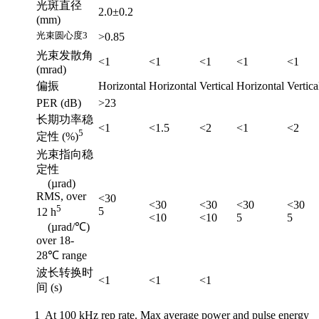
光斑直径
2.0±0.2
(mm)
光束圆心度
3
>0.85
光束发散角
<1
<1
<1
<1
<1
(mrad)
偏振
Horizontal
Horizontal
Vertical
Horizontal
Vertica
PER (dB)
>23
长期功率稳
<1
<1.5
<2
<1
<2
5
定性 (%)
光束指向稳
定性
(µrad)
RMS, over
<30
<30
<30
<30
<30
5
5
12 h
<10
<10
5
5
(µrad/℃)
over 18-
28℃ range
波长转换时
<1
<1
<1
间 (s)
1 At 100 kHz rep rate. Max average power and pulse energy