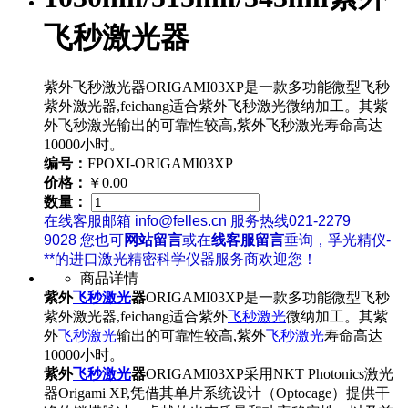
飞秒激光器
紫外飞秒激光器ORIGAMI03XP是一款多功能微型飞秒
紫外激光器,feichang适合紫外飞秒激光微纳加工。其紫
外飞秒激光输出的可靠性较高,紫外飞秒激光寿命高达
10000小时。
编号：
FPOXI-ORIGAMI03XP
价格：
￥0.00
数量：
在线客服邮箱 info@felles.cn 服务热线021-2279
9028 您也可
网站留言
或在
线客服留言
垂询，孚光精仪-
**的进口激光精密科学仪器服务商欢迎您！
商品详情
紫外
飞秒激光
器
ORIGAMI03XP是一款多功能微型飞秒
紫外激光器,feichang适合紫外
飞秒激光
微纳加工。其紫
外
飞秒激光
输出的可靠性较高,紫外
飞秒激光
寿命高达
10000小时。
紫外
飞秒激光
器
ORIGAMI03XP采用NKT Photonics激光
器Origami XP,凭借其单片系统设计（Optocage）提供干