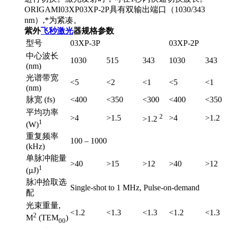
ORIGAMI03XP03XP-2P具有双输出端口（1030/343
nm）,*为紧凑。
紫外
飞秒激光
器规格参数
型号
03XP-3P
03XP-2P
中心波长
1030
515
343
1030
343
(nm)
光谱带宽
<5
<2
<1
<5
<1
(nm)
脉宽 (fs)
<400
<350
<300
<400
<350
平均功率
2
>4
>1.5
>4
>1.2
>1.2
1
(W)
重复频率
100 – 1000
(kHz)
单脉冲能量
>40
>15
>12
>40
>12
1
(µJ)
脉冲拾取选
Single-shot to 1 MHz, Pulse-on-demand
配
光束重量,
<1.2
<1.3
<1.3
<1.2
<1.3
2
M
(TEM
)
00