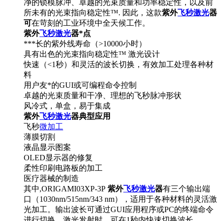
净的锁模脉冲、卓越的光束质量和功率稳定性，以及前
所未有的光束指向稳定性™. 因此，这款
紫外
飞秒激光
器
可
在苛刻的工业环境中全天候工作。
紫外
飞秒激光
器*点
***长的紫外线寿命（>10000小时）
具有出色的光束指向稳定性™ 激光设计
快速（<1秒）和灵活的波长切换，有效加工处理各种材
料
用户友*的GUI或可编程命令控制
卓越的光束质量和干净、理想的飞秒脉冲形状
风冷式，单盒，易于集成
紫外
飞秒激光
器典型应用
飞秒
微加工
薄膜切割
液晶显示图案
OLED显示器的修复
柔性印刷电路板的加工
医疗器械的制造
其中,ORIGAMI03XP-3P
紫外
飞秒激光
器
有三个输出端
口（1030nm/515nm/343 nm），适用于各种材料的灵活激
光加工。输出波长可通过GUI应用程序或PC的终端命令
进行切换。激光发射时，可在1秒内快速切换波长。