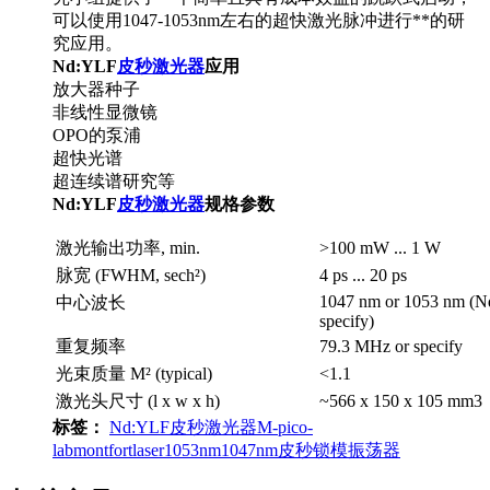
可以使用1047-1053nm左右的超快激光脉冲进行**的研
究应用。
Nd:YLF
皮秒激光器
应用
放大器种子
非线性显微镜
OPO的泵浦
超快光谱
超连续谱研究等
Nd:YLF
皮秒激光器
规格参数
激光输出功率, min.
>100 mW ... 1 W
脉宽 (FWHM, sech²)
4 ps ... 20 ps
1047 nm or 1053 nm (N
中心波长
specify)
重复频率
79.3 MHz or specify
光束质量 M² (typical)
<1.1
激光头尺寸 (l x w x h)
~566 x 150 x 105 mm3
标签：
Nd:YLF
皮秒激光器
M-pico-
lab
montfortlaser
1053nm
1047nm
皮秒锁模振荡器