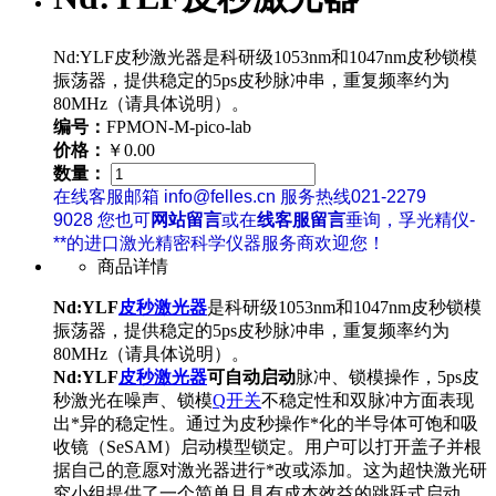
Nd:YLF皮秒激光器是科研级1053nm和1047nm皮秒锁模
振荡器，提供稳定的5ps皮秒脉冲串，重复频率约为
80MHz（请具体说明）。
编号：
FPMON-M-pico-lab
价格：
￥0.00
数量：
在线客服邮箱 info@felles.cn 服务热线021-2279
9028 您也可
网站留言
或在
线客服留言
垂询，孚光精仪-
**的进口激光精密科学仪器服务商欢迎您！
商品详情
Nd:YLF
皮秒激光器
是科研级1053nm和1047nm皮秒锁模
振荡器，提供稳定的5ps皮秒脉冲串，重复频率约为
80MHz（请具体说明）。
Nd:YLF
皮秒激光器
可自动启动
脉冲、锁模操作，5ps皮
秒激光在噪声、锁模
Q开关
不稳定性和双脉冲方面表现
出*异的稳定性。通过为皮秒操作*化的半导体可饱和吸
收镜（SeSAM）启动模型锁定。用户可以打开盖子并根
据自己的意愿对激光器进行*改或添加。这为超快激光研
究小组提供了一个简单且具有成本效益的跳跃式启动，